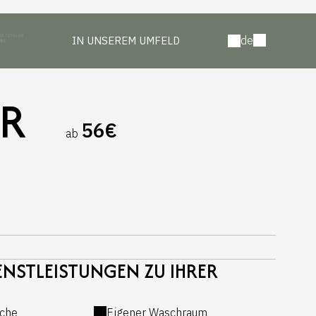
de
IN UNSEREM UMFELD
ER
56€
ab
NSTLEISTUNGEN ZU IHRER
che
Eigener Waschraum