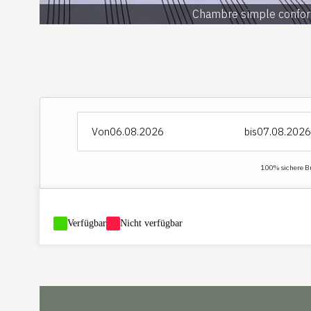
Chambre simple confor
Von
bis
100% sichere Buc
-
Verfügbar
-
Nicht verfügbar