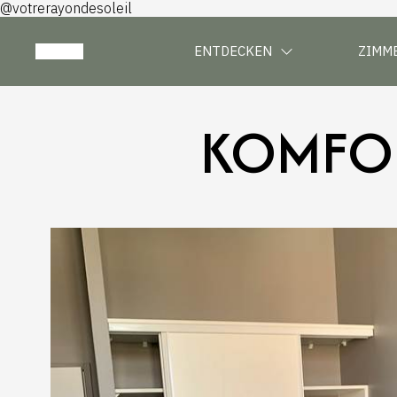
@votrerayondesoleil
ENTDECKEN
ZIMM
KOMFOR