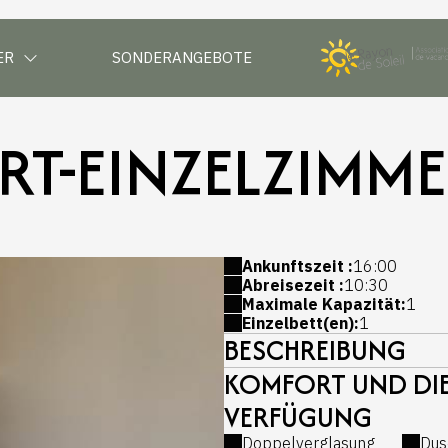
ER
SONDERANGEBOTE
T-EINZELZIMM
Ankunftszeit :
16:00
Abreisezeit :
10:30
Maximale Kapazität:
1
Einzelbett(en):
1
BESCHREIBUNG
KOMFORT UND DIE
VERFÜGUNG
Doppelverglasung
Dus