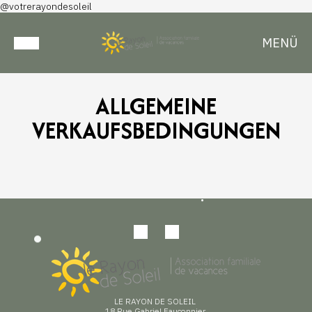
@votrerayondesoleil
MENÜ
ALLGEMEINE
VERKAUFSBEDINGUNGEN
LE RAYON DE SOLEIL
18 Rue Gabriel Fauconnier,