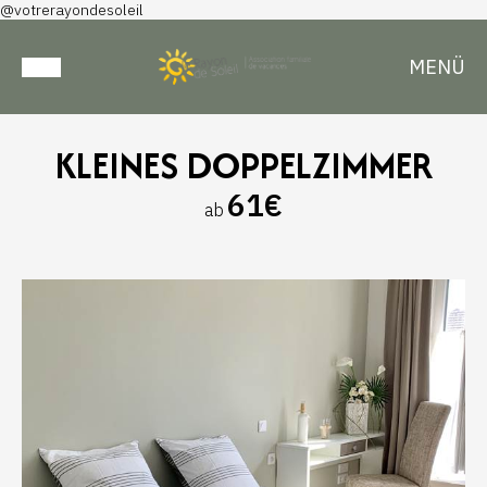
@votrerayondesoleil
MENÜ
KLEINES DOPPELZIMMER
61€
ab