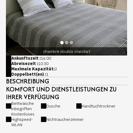
chambre double standart
Ankunftszeit :
16:00
Abreisezeit :
10:30
Maximale Kapazität:
2
Doppelbett(en) :
1
BESCHREIBUNG
KOMFORT UND DIENSTLEISTUNGEN ZU
IHRER VERFÜGUNG
Bettwäsche
Dusche
Handtuchtrockner
inbegriffen
Kostenloses
Highspeed-
Nichtraucherzimmer
WLAN