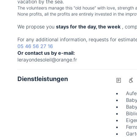
vacation by the sea.
The volunteers manage this "old house" with love, strength an
None profits, all the profits are entirely invested in the im
We propose you
stays for the day, the week
, comp
For any additional information, requests for estimat
05 46 56 27 16
Or contact us by e-mail:
lerayondesoleil@orange.fr
Dienstleistungen
Aufe
Baby
Baby
Bibl
Eige
Fern
Gart