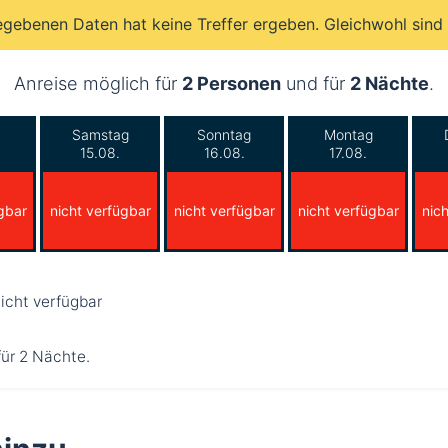
egebenen Daten hat keine Treffer ergeben. Gleichwohl sind
Anreise möglich für
2 Personen
und für
2 Nächte
.
Samstag
Sonntag
Montag
15.08.
16.08.
17.08.
gbar
nicht verfügbar
nicht verfügbar
nicht verfügbar
nic
icht verfügbar
für 2 Nächte.