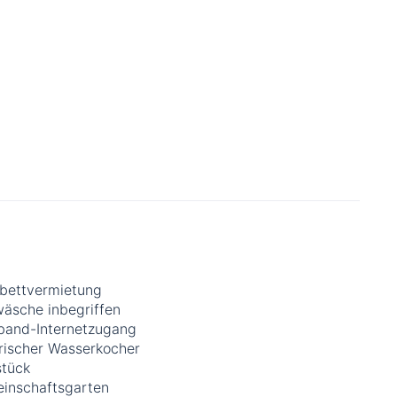
bettvermietung
wäsche inbegriffen
tband-Internetzugang
trischer Wasserkocher
stück
inschaftsgarten