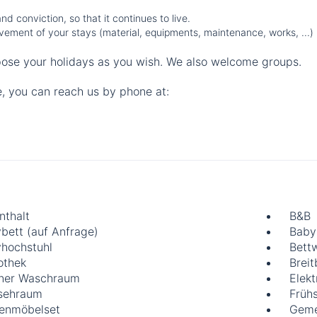
d conviction, so that it continues to live.
provement of your stays (material, equipments, maintenance, works, ...)
ose your holidays as you wish. We also welcome groups.
e, you can reach us by phone at:
nthalt
B&B
bett (auf Anfrage)
Baby
hochstuhl
Bett
iothek
Brei
ner Waschraum
Elek
sehraum
Früh
enmöbelset
Geme