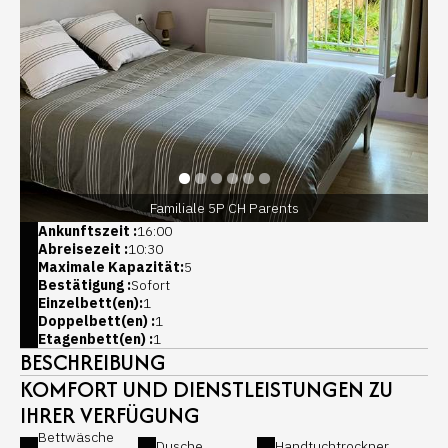
Familiale 5P CH Parents
Ankunftszeit :
16:00
Abreisezeit :
10:30
Maximale Kapazität:
5
Bestätigung :
Sofort
Einzelbett(en):
1
Doppelbett(en) :
1
Etagenbett(en) :
1
BESCHREIBUNG
KOMFORT UND DIENSTLEISTUNGEN ZU
IHRER VERFÜGUNG
Bettwäsche
Dusche
Handtuchtrockner