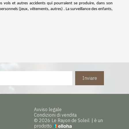
 des vols et autres accidents qui pourraient se produire, dans son
personnels (jeux, vêtements, autres) . La surveillance des enfants,
Inviare
Avviso legale
Condizioni di vendita
© 2026 Le Rayon de Soleil
|
è un
prodotto