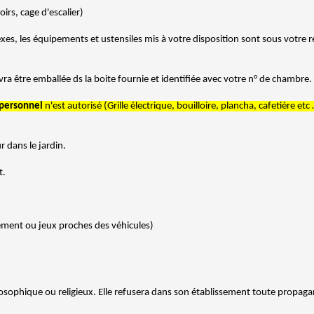
irs, cage d'escalier)
nnexes, les équipements et ustensiles mis à votre disposition sont sous votre
ra être emballée ds la boite fournie et identifiée avec votre n° de chambre. 
personnel
n'est autorisé (Grille électrique, bouilloire, plancha, cafetière e
r dans le jardin.
t.
ement ou jeux proches des véhicules)
hilosophique ou religieux. Elle refusera dans son établissement toute propaga