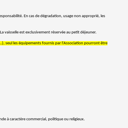
 responsabilité. En cas de dégradation, usage non approprié, les
La vaisselle est exclusivement réservée au petit déjeuner.
tc …), seul les équipements fournis par l'Association pourront être
nde à caractère commercial, politique ou religieux.