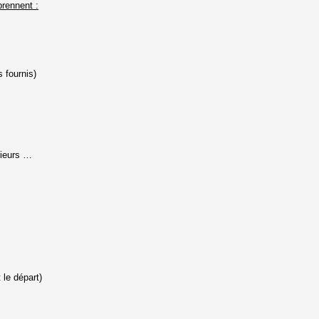
rennent :
s fournis)
rieurs …
le départ)