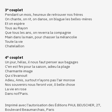
3ª couplet
Pendant un mois, heureux de retrouver nos frères
On chante, on rit, on danse, on blague les belles-mères
Et on espère
Tous au Rayon
Que tous les ans, on reverra la compagnie
Main dans la main, pour chasser la mélancolie
Toute la vie
Chatelaillon
4° couplet
Un jour, hélas, il nous faut penser aux bagages
C'en est fini pour la saison, adieu la plage
Charmante image
Qui s'évanouit
Adieu, Amis, surtout n'ayons pas l'air morose
Nos souvenirs nous feront voir, ô belle chose
La vie en rose
Dans not'Paris.
Imprimé avec l'autorisation des Éditions PAUL BEUSCHER, 27,
Boulevard Beaumarchais, Paris