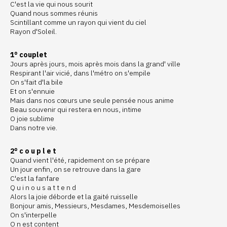
C'est la vie qui nous sourit
Quand nous sommes réunis
Scintillant comme un rayon qui vient du ciel
Rayon d'Soleil.
1° couplet
Jours après jours, mois après mois dans la grand' ville
Respirant l'air vicié, dans l'métro on s'empile
On s'fait d'la bile
Et on s'ennuie
Mais dans nos cœurs une seule pensée nous anime
Beau souvenir qui restera en nous, intime
O joie sublime
Dans notre vie.
2° c o u p l e t
Quand vient l'été, rapidement on se prépare
Un jour enfin, on se retrouve dans la gare
C'est la fanfare
Q u i n o u s a t t e n d
Alors la joie déborde et la gaité ruisselle
Bonjour amis, Messieurs, Mesdames, Mesdemoiselles
On s'interpelle
O n est content