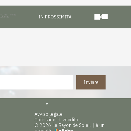
it
IN PROSSIMITA
Inviare
Avviso legale
Condizioni di vendita
© 2026 Le Rayon de Soleil
|
è un
prodotto