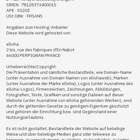
SIREN : 78128373400015
APE : 5520Z
USt-IdNr. : FRSANS
Angaben zum Hosting-Anbieter:
Diese Website wird gehostet von:
elloha
2 bis, rue des Fabriques d'En Nabot
66000 PERPIGNAN FRANCE
Urheberrechte/Copyright :
Die Präsentation und sämtliche Bestandteile, wie Domain-Name
(unter Ausnahme von Domain-Namen von ellohaweb), Marken
(unter Ausnahme der Marke elloha), Logos (unter Ausnahme des
elloha-Logos), Firmenzeichen, Zeichnungen, Abbildungen,
Fotografien, Texte, Grafiken und sonstige Dateien auf dieser
Website (unter Ausnahme von elloha gehörenden Werken), sind
durch die geltenden Gesetze zu geistigem Eigentum geschützt
und gehören der Einrichtung bzw. sind Gegenstand einer
Nutzungserlaubnis.
Es ist nicht gestattet, Bestandteile der Website auf beliebige
Weise und über beliebige Medien ganz oder teilweise zu
kopieren, zu reproduzieren, zu ändern, zu bearbeiten, zu laden,