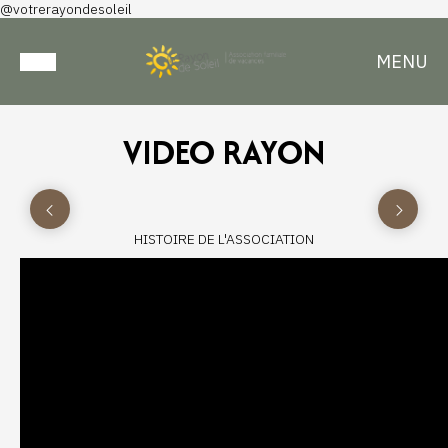
@votrerayondesoleil
MENU
VIDEO RAYON
HISTOIRE DE L'ASSOCIATION