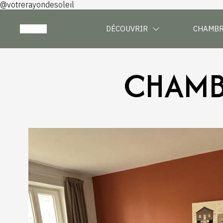
@votrerayondesoleil
DÉCOUVRIR
CHAMB
CHAMBR