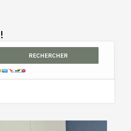
PMR 3 p
!
RECHERCHER