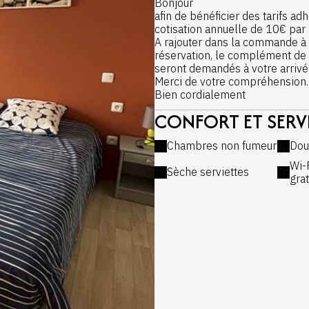
Bonjour
afin de bénéficier des tarifs ad
cotisation annuelle de 10€ par 
A rajouter dans la commande à pa
réservation, le complément de 
seront demandés à votre arrivé
Merci de votre compréhension.
Bien cordialement
CONFORT ET SERV
Chambres non fumeur
Dou
Wi-
Sèche serviettes
grat