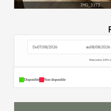
IMG_3372
Du
au
Réservation 100% sé
-
Disponible
-
Non-disponible