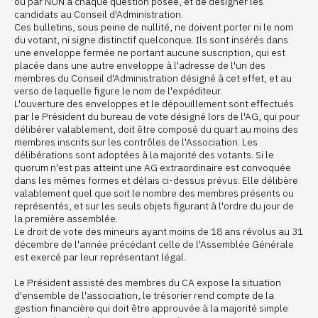
ou par NON à chaque question posée, et de désigner les
candidats au Conseil d'Administration.
Ces bulletins, sous peine de nullité, ne doivent porter ni le nom
du votant, ni signe distinctif quelconque. Ils sont insérés dans
une enveloppe fermée ne portant aucune suscription, qui est
placée dans une autre enveloppe à l'adresse de l'un des
membres du Conseil d'Administration désigné à cet effet, et au
verso de laquelle figure le nom de l'expéditeur.
L'ouverture des enveloppes et le dépouillement sont effectués
par le Président du bureau de vote désigné lors de l'AG, qui pour
délibérer valablement, doit être composé du quart au moins des
membres inscrits sur les contrôles de l'Association. Les
délibérations sont adoptées à la majorité des votants. Si le
quorum n'est pas atteint une AG extraordinaire est convoquée
dans les mêmes formes et délais ci-dessus prévus. Elle délibère
valablement quel que soit le nombre des membres présents ou
représentés, et sur les seuls objets figurant à l'ordre du jour de
la première assemblée.
Le droit de vote des mineurs ayant moins de 18 ans révolus au 31
décembre de l'année précédant celle de l'Assemblée Générale
est exercé par leur représentant légal.
Le Président assisté des membres du CA expose la situation
d'ensemble de l'association, le trésorier rend compte de la
gestion financière qui doit être approuvée à la majorité simple