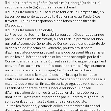
 d'un(e) Secrétaire général(e) adjoint(e), chargé(e) de le (la)
seconder et de le (la) suppléer le cas échéant.
 d'un(e) Trésorier(e), qui assure la tenue de la Comptabilité, en
liaison permanente avec le ou la Gestionnaire, qui l'aide à ces
travaux. Il (elle) est responsable des fonds et des titres de
l'Association.
 d'un(e) Trésorier(e) adjoint(e).
Le Président et les membres du Bureau sont élus chaque année
par le Conseil d'Administration, au cours de la première réunion
qui suit l'Assemblée Générale. Le Conseil peut, dans l'attente de
la décision de l'Assemblée Générale, pourvoir tout poste
d'administrateur devenu vacant, sans que puissent être remis en
cause les délibérations prises et les actes accomplis par le dit
Conseil dans l'intervalle. Le Conseil se réunit chaque fois qu'il est
convoqué et, au moins, une fois tous les six mois. (Physiquement
ou par conférence téléphonique) Le Conseil ne délibère
valablement que si la majorité des membres qui le compose
statutairement assiste à la séance. Ses décisions sont prises à la
majorité des présents. En cas de partage égal des voix, celle du
Président est déterminante. Chaque réunion du Conseil
d'Administration donne lieu à la rédaction d'un procès-verbal,
dont les feuillets cotés et paraphés par le Secrétaire général, ou
son adjoint, sont enliassés dans une reliure spéciale.
Toutes les fonctions, y compris celles des membres du conseil
d'administration et du bureau, sont gratuites et bénévoles. Seuls