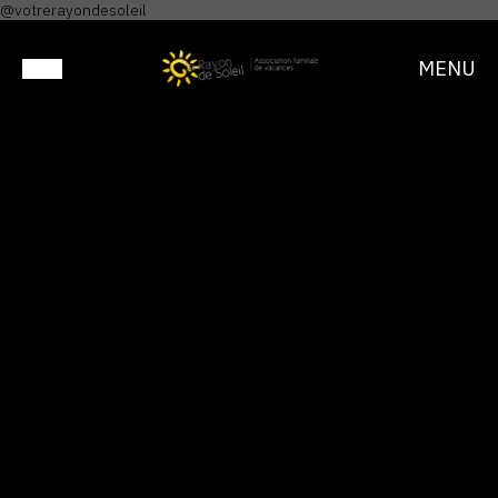
@votrerayondesoleil
MENU