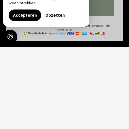
weer intrekken.
ZOEKEN NAAR
Accepteren
Opzetten
100% veilige reservering, gegarandeerd de beste prijzen, onmiddellijke
bevestiging
Beveiligde betaling via
LE RAYON DE SOLEIL
Le Rayon de Soleil n'est pas un hotel, c'est une Association de
Vacances, dans la pure tradition des maisons familiales ouvert
d'avril à septembre.
Nous sommes situés au cœur de la merveilleuse station
balnéaire de Châtelaillon,
à 200 m de la plage,
proche de
toutes les commodités.
C'est un charmant havre de paix dans un environnement
privilégié et clos. Nous aimons nous retrouver en famille, entre