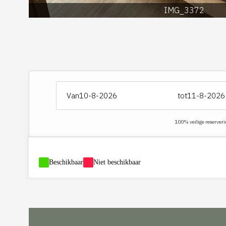
IMG_3372
Van
tot
100% veilige reserveri
-
Beschikbaar
-
Niet beschikbaar