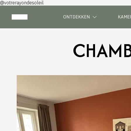
@votrerayondesoleil
ONTDEKKEN
KAME
CHAMBR