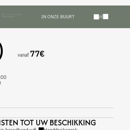
nl
IN ONZE BUURT
)
77€
vanaf
:00
0
STEN TOT UW BESCHIKKING
tis breedband wifi
Handdoekenrek