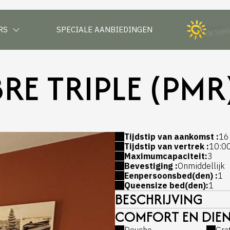
RS
SPECIALE AANBIEDINGEN
E TRIPLE (PMR
Tijdstip van aankomst :
16
Tijdstip van vertrek :
10:0
Maximumcapaciteit:
3
Bevestiging :
Onmiddellijk
Eenpersoonsbed(den) :
1
Queensize bed(den):
1
BESCHRIJVING
COMFORT EN DIEN
Douche
Gra