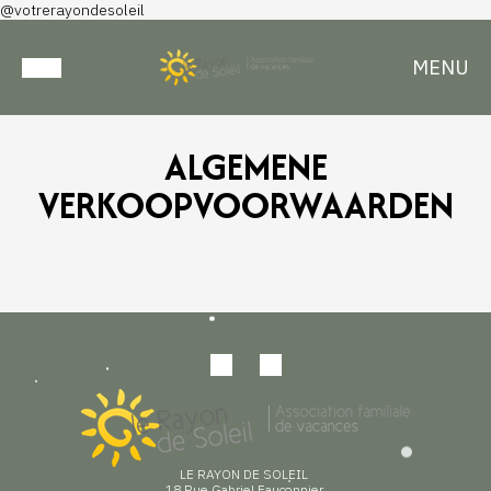
@votrerayondesoleil
MENU
ALGEMENE
VERKOOPVOORWAARDEN
LE RAYON DE SOLEIL
18 Rue Gabriel Fauconnier,