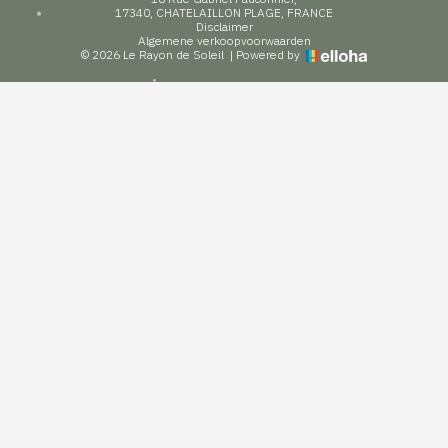
17340, CHATELAILLON PLAGE, FRANCE
Disclaimer
Algemene verkoopvoorwaarden
© 2026 Le Rayon de Soleil
|
Powered by