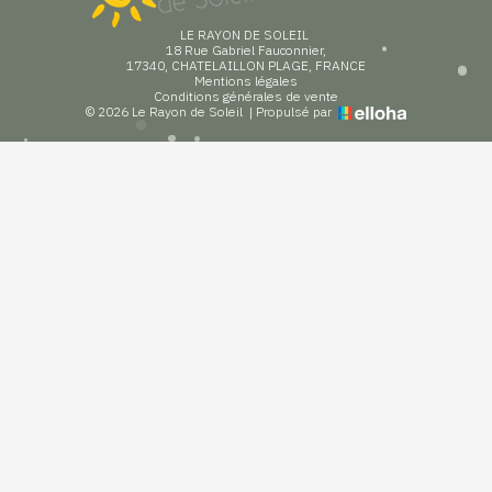
LE RAYON DE SOLEIL
18 Rue Gabriel Fauconnier,
17340, CHATELAILLON PLAGE, FRANCE
Mentions légales
Conditions générales de vente
© 2026 Le Rayon de Soleil
|
Propulsé par