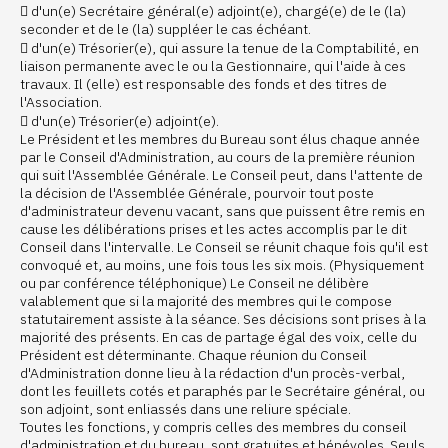
 d'un(e) Secrétaire général(e) adjoint(e), chargé(e) de le (la)
seconder et de le (la) suppléer le cas échéant.
 d'un(e) Trésorier(e), qui assure la tenue de la Comptabilité, en
liaison permanente avec le ou la Gestionnaire, qui l'aide à ces
travaux. Il (elle) est responsable des fonds et des titres de
l'Association.
 d'un(e) Trésorier(e) adjoint(e).
Le Président et les membres du Bureau sont élus chaque année
par le Conseil d'Administration, au cours de la première réunion
qui suit l'Assemblée Générale. Le Conseil peut, dans l'attente de
la décision de l'Assemblée Générale, pourvoir tout poste
d'administrateur devenu vacant, sans que puissent être remis en
cause les délibérations prises et les actes accomplis par le dit
Conseil dans l'intervalle. Le Conseil se réunit chaque fois qu'il est
convoqué et, au moins, une fois tous les six mois. (Physiquement
ou par conférence téléphonique) Le Conseil ne délibère
valablement que si la majorité des membres qui le compose
statutairement assiste à la séance. Ses décisions sont prises à la
majorité des présents. En cas de partage égal des voix, celle du
Président est déterminante. Chaque réunion du Conseil
d'Administration donne lieu à la rédaction d'un procès-verbal,
dont les feuillets cotés et paraphés par le Secrétaire général, ou
son adjoint, sont enliassés dans une reliure spéciale.
Toutes les fonctions, y compris celles des membres du conseil
d'administration et du bureau, sont gratuites et bénévoles. Seuls