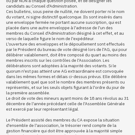
ou par NON à chaque question posée, et de désigner les
candidats au Conseil d'Administration.
Ces bulletins, sous peine de nullité, ne doivent porter ni le nom
du votant, ni signe distinctif quelconque. Ils sont insérés dans
une enveloppe fermée ne portant aucune suscription, qui est
placée dans une autre enveloppe à l'adresse de l'un des
membres du Conseil d'Administration désigné à cet effet, et au
verso de laquelle figure le nom de l'expéditeur.
L'ouverture des enveloppes et le dépouillement sont effectués
par le Président du bureau de vote désigné lors de l'AG, qui pour
délibérer valablement, doit être composé du quart au moins des
membres inscrits sur les contrôles de l'Association. Les
délibérations sont adoptées à la majorité des votants. Si le
quorum n'est pas atteint une AG extraordinaire est convoquée
dans les mêmes formes et délais ci-dessus prévus. Elle délibère
valablement quel que soit le nombre des membres présents ou
représentés, et sur les seuls objets figurant à l'ordre du jour de
la première assemblée.
Le droit de vote des mineurs ayant moins de 18 ans révolus au 31
décembre de l'année précédant celle de l'Assemblée Générale
est exercé par leur représentant légal.
Le Président assisté des membres du CA expose la situation
d'ensemble de l'association, le trésorier rend compte de la
gestion financière qui doit être approuvée à la majorité simple