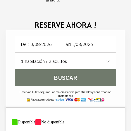
gratuito
RESERVE AHORA !
Del
al
1
habitación /
2
adultos
BUSCAR
Reservas 100% seguras, las mejores tarifas garantizadas y confirmación
instantánea
Pago asegurado por
-
Disponible
-
No disponible