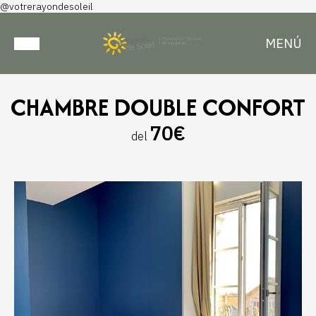
@votrerayondesoleil
MENÚ
CHAMBRE DOUBLE CONFORT
70€
del