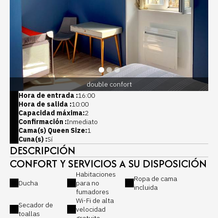
double confort
Hora de entrada :
16:00
Hora de salida :
10:00
Capacidad máxima:
2
Confirmación :
Inmediato
Cama(s) Queen Size:
1
Cuna(s) :
Sí
DESCRIPCIÓN
CONFORT Y SERVICIOS A SU DISPOSICIÓN
Habitaciones
Ropa de cama
Ducha
para no
incluida
fumadores
Wi-Fi de alta
Secador de
velocidad
toallas