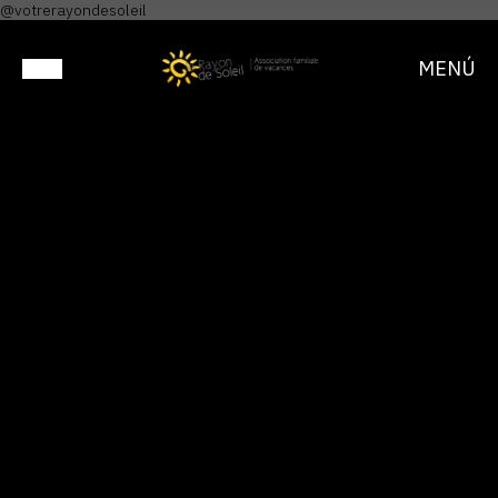
@votrerayondesoleil
MENÚ