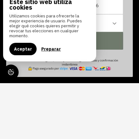
Este sitio web utiliza
Del
al
cookies
Utilizamos cookies para ofrecerte la
mejor experiencia de usuario. Puedes
1
habitación /
2
adultos
elegir qué cookies quieres permitir y
revocar tus elecciones en cualquier
momento.
BUSCAR
Aceptar
Preparar
Reservas 100% seguras, las mejores tarifas garantizadas y confirmación
instantánea
Pago asegurado por
LE RAYON DE SOLEIL
Le Rayon de Soleil n'est pas un hotel, c'est une Association de
Vacances, dans la pure tradition des maisons familiales ouvert