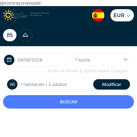
@votrerayondesoleil
EUR
Estancia desde
8 agosto
hasta
9 agosto
1 habitación / 2 adultos
Modificar