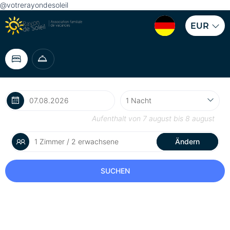
@votrerayondesoleil
EUR
Aufenthalt von
7 august
bis
8 august
1 Zimmer / 2 erwachsene
Ändern